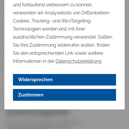
herborn.de
und fortlaufend verbessern zu können,
Redaktionell verantwortlich
verwenden wir Analysetools von Drittanbietern.
Cookies, Tracking- und (Re‑)Targeting-
Volker Klockhaus
Technologien werden erst mit Ihrer
Lions Club Herborn
Bergwiese 2
ausdrücklichen Zustimmung verwendet. Sollten
35745 Herborn
Sie Ihre Zustimmung widerrufen wollen, finden
EU-Streitschlichtung
Sie den entsprechenden Link sowie weitere
Informationen in der
Datenschutzerklärung
.
Die Europäische Kommission stellt eine Plattform zur Online-
Streitbeilegung (OS) bereit:
https://ec.europa.eu/consumers/odr/
.
Widersprechen
Unsere E-Mail-Adresse finden Sie oben im Impressum.
Verbraucher­streit­
Zustimmen
beilegung/Universal­
schlichtungs­stelle
Wir sind nicht bereit oder verpflichtet, an
Streitbeilegungsverfahren vor einer